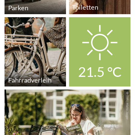
Toiletten
Parken
© TVS | Lena Tschuikow
21.5
°C
Fahrradverleih
© TVS | Malte Jaeger