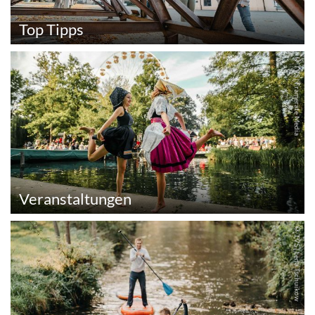
Top Tipps
© TVS | Framerate Media
Veranstaltungen
© TVS | Lena Tschuikow