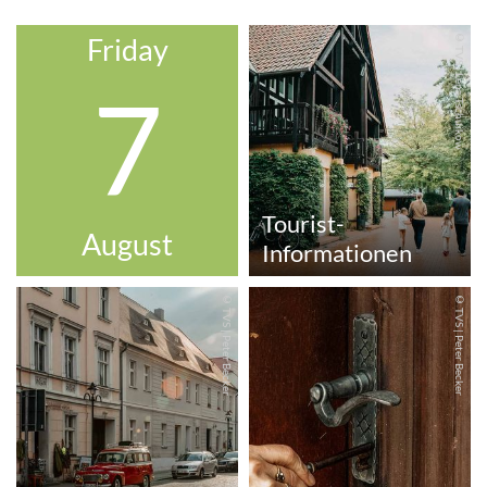
© TVS | Lena Tschuikow
Friday
7
Tourist-
August
Informationen
© TVS | Peter Becker
© TVS | Peter Becker