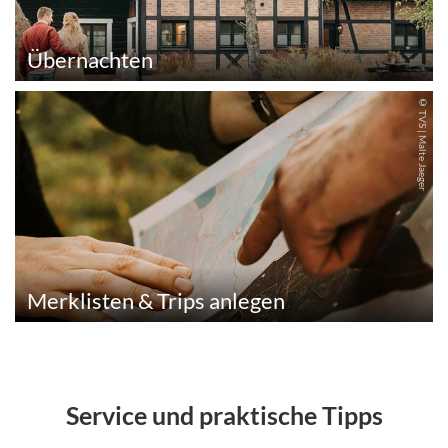
Übernachten
© TVS | Malte Jaeger
© Stadt Vetschau/Spreewald
4,6 km
6,8 km
Merklisten & Trips anlegen
Service und praktische Tipps
Wendish-German Double Church
Reuden 