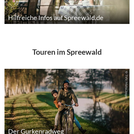
Hilfreiche Infos auf Spreewald.de
Touren im Spreewald
© TVS | Malte Jaeger
Der Gurkenradweg